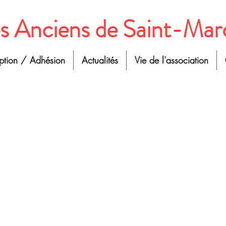
s Anciens de Saint-Mar
iption / Adhésion
Actualités
Vie de l'association
Darwin et l
La théorie de l'évolution, la pensée teilhardienne
théologie chétienne sur la Création, sur la conn
exposés aussi clairs que pénétrants du père Fran
répondu ensuite.
Cet exposé de grande qualité a mis en perspective