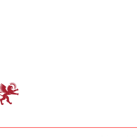
un approfondissement théologique de l'acte créat
avait rencontré des élèves de Terminale - au nom
spécialement aménagé par la Direction du lycé
60 d'entre eux sont revenus le soir pour profite
Le père Euvé, doyen de la Faculté de théologie et
Sèvres à Paris, est l'auteur du livre "Darwin et 
Chastel, et de l'article "le quadruple défi dar
Les Anciens de Saint-Mar
06 62 04 76 76