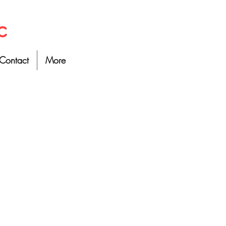
c
Contact
More
e christianisme
 sur le sujet et le regard que porte aujourd'hui la
aissance de l'homme et de Dieu, ont été au centre des
çois Euvé et des nombreuses questions auxquelles il a
 la théorie de l'évolution et ses suites, pour aboutir à