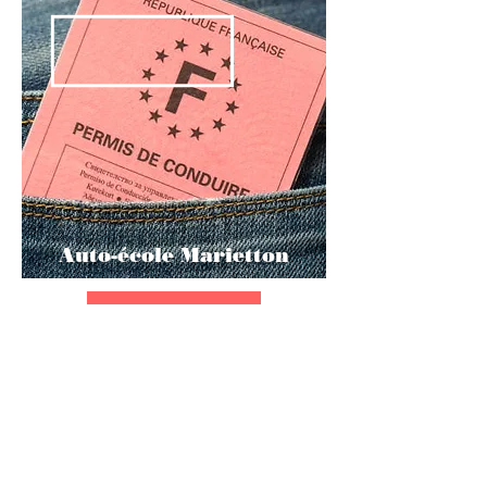
Auto-école Marietton
En savoir plus
06 62 04 76 76
contact@anciens-stmarc-lyon.fr